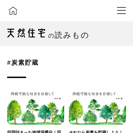
読みもの
の
#炭素貯蔵
切羽詰まった地球温暖化｜田
それなら炭素を貯蔵しよう｜