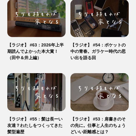
【ラジオ】 #63：2026年上半
【ラジオ】 #54：ポケットの
期読んでよかった本大賞！
中の青春。ガラケー時代の思
（田中＆井上編）
い出を語る回
【ラジオ】 #55：髪は長ーい
【ラジオ】 #53：肩書きのそ
友達？わたしをつくってきた
の先に。仕事と人生のちょう
髪型遍歴
どいい距離感とは？