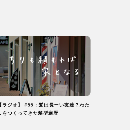
【ラジオ】 #55：髪は長ーい友達？わた
しをつくってきた髪型遍歴