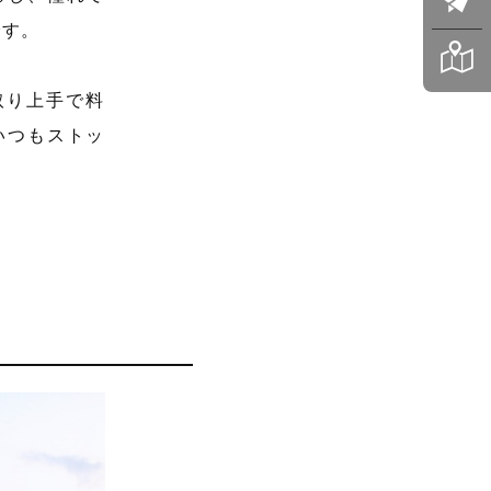
です。
取り上手で料
いつもストッ