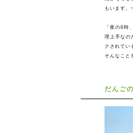
もいます。
「夜の6時
理上手なの
クされてい
そんなこと
だんご