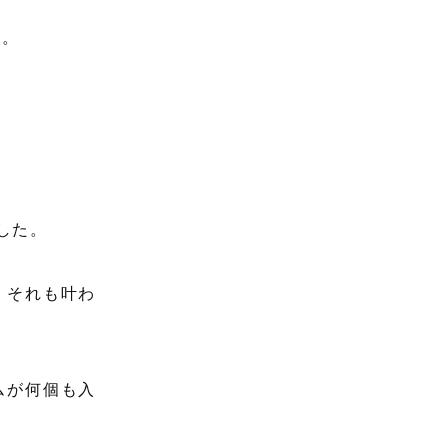
た。
した。
、それも叶わ
ムが何個も入