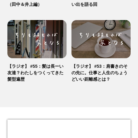
（田中＆井上編）
い出を語る回
【ラジオ】 #55：髪は長ーい
【ラジオ】 #53：肩書きのそ
友達？わたしをつくってきた
の先に。仕事と人生のちょう
髪型遍歴
どいい距離感とは？