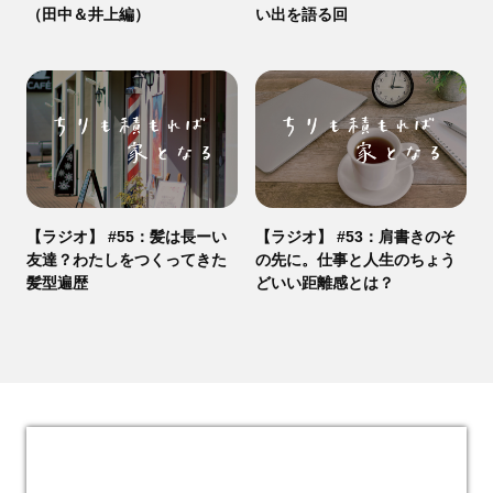
（田中＆井上編）
い出を語る回
【ラジオ】 #55：髪は長ーい
【ラジオ】 #53：肩書きのそ
友達？わたしをつくってきた
の先に。仕事と人生のちょう
髪型遍歴
どいい距離感とは？