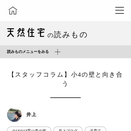
読みもの
の
読みものメニューをみる
【スタッフコラム】小4の壁と向き合
う
井上
のびのび育つ森の家
井上ブログ
子育て