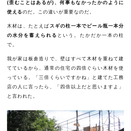
(歪むことはあるが)、何事もなかったかのように
使える
のだ。この違いが重要なのだ。
木材は、たとえば
スギの柱一本でビール瓶一本分
の水分を蓄えられる
という。たかだか一本の柱
で。
我が家は板倉造りで、壁はすべて木材を重ねて建
てているから、通常の住宅の四倍ぐらい木材を使
っている。「三倍くらいですかね」と建てた工務
店の人に言ったら、「四倍以上だと思いますよ」
と言われた。