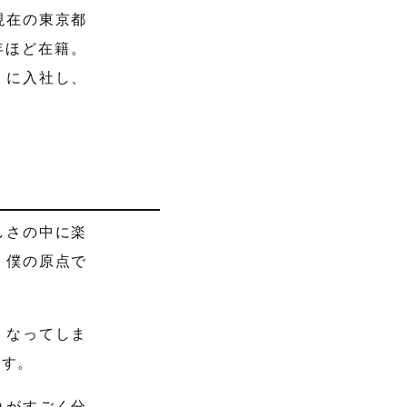
現在の東京都
年ほど在籍。
』に入社し、
しさの中に楽
。僕の原点で
くなってしま
ます。
れがすごく分