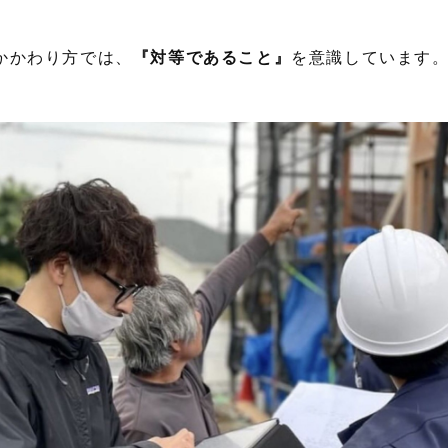
。
かかわり方では、
『対等であること』
を意識しています