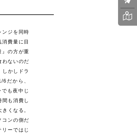
レンジを同時
気消費量に目
量』の方が重
食わないのだ
。しかしドラ
/6だから、
ンでも夜中じ
時間も消費し
大きくなる。
ソコンの側だ
テリーではじ