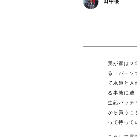
田中優
我が家は２
る「パーソ
て水道と入
る事態に遭
生鉛バッテ
から買うこ
って持って
こうして電