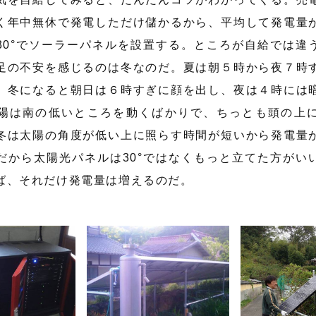
く年中無休で発電しただけ儲かるから、平均して発電量
30°でソーラーパネルを設置する。ところが自給では違
足の不安を感じるのは冬なのだ。夏は朝５時から夜７時
、冬になると朝日は６時すぎに顔を出し、夜は４時には
陽は南の低いところを動くばかりで、ちっとも頭の上
冬は太陽の角度が低い上に照らす時間が短いから発電量
だから太陽光パネルは30°ではなくもっと立てた方がい
ば、それだけ発電量は増えるのだ。