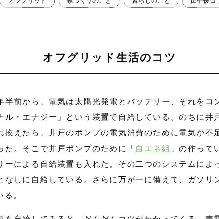
オフグリッド
家づくりのこと
暮らしのこと
田中優コ
オフグリッド生活のコツ
年半前から、電気は太陽光発電とバッテリー、それをコ
ナル・エナジー」という装置で自給している。のちに井
れ換えたら、井戸のポンプの電気消費のために電気が不
った。そこで井戸ポンプのために「
自エネ組
」の作って
リーによる自給装置も入れた。その二つのシステムによ
となしに自給している。さらに万が一に備えて、ガソリ
いる。
気を自給してみると、だんだんコツがわかってくる。売