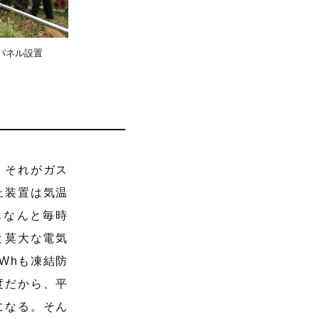
パネル設置
。それがガス
止装置は気温
もなんと毎時
と莫大な電気
Whも凍結防
度だから、平
になる。そん