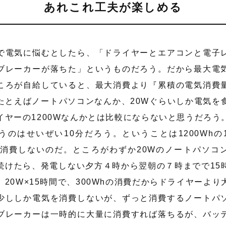
あれこれ工夫が楽しめる
で電気に悩むとしたら、「ドライヤーとエアコンと電子
ブレーカーが落ちた」というものだろう。だから最大電
ころが自給していると、最大消費より『累積の電気消費
たとえばノートパソコンなんか、20Wぐらいしか電気を
イヤーの1200Wなんかとは比較にならないと思うだろう
うのはせいぜい10分だろう。ということは1200Whの1
しか消費しないのだ。ところがわずか20Wのノートパソコ
続けたら、発電しない夕方４時から翌朝の７時までで15
20W×15時間で、300Whの消費だからドライヤーより
少ししか電気を消費しないが、ずっと消費するノートパ
ブレーカーは一時的に大量に消費すれば落ちるが、バッ