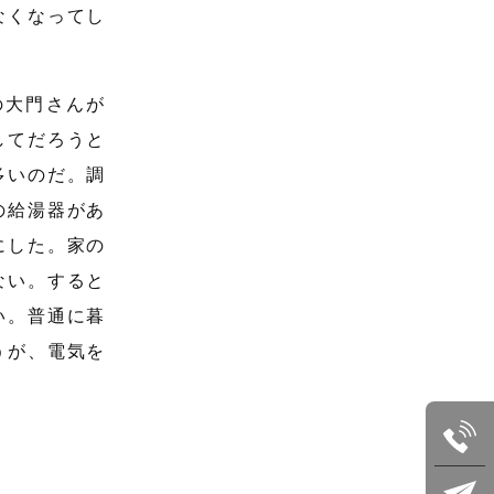
なくなってし
の大門さんが
してだろうと
多いのだ。調
の給湯器があ
にした。家の
ない。すると
い。普通に暮
うが、電気を