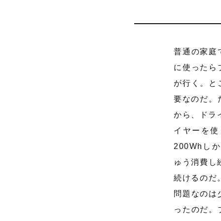
普通の家庭
に使ったら
が行く。と
要なのだ。
から、ドラ
イヤーを使
200Wh
ゅう消費し
続けるのだ。
問題なのは
ったのだ。