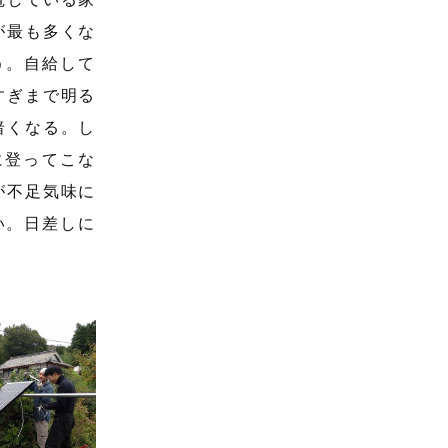
が最も多くな
う。自給して
すぎまで明る
暗くなる。し
に登ってこな
が不足気味に
い。日差しに