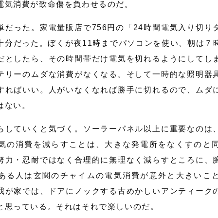
電気消費が致命傷を負わせるのだ。
単だった。家電量販店で756円の「24時間電気入り切り
十分だった。ぼくが夜11時までパソコンを使い、朝は７
だとしたら、その時間帯だけ電気を切れるようにしてし
テリーのムダな消費がなくなる。そして一時的な照明器
すればいい。人がいなくなれば勝手に切れるので、ムダ
はない。
らしていくと気づく。ソーラーパネル以上に重要なのは
気の消費を減らすことは、大きな発電所をなくすのと
努力・忍耐ではなく合理的に無理なく減らすところに、
ある人は玄関のチャイムの電気消費が意外と大きいこ
我が家では、ドアにノックする古めかしいアンティーク
と思っている。それはそれで楽しいのだ。