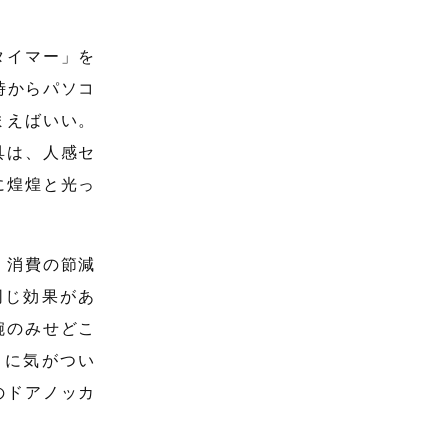
タイマー」を
時からパソコ
まえばいい。
具は、人感セ
に煌煌と光っ
、消費の節減
同じ効果があ
腕のみせどこ
とに気がつい
のドアノッカ