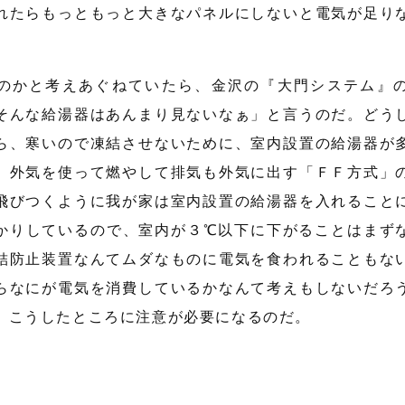
れたらもっともっと大きなパネルにしないと電気が足り
のかと考えあぐねていたら、金沢の『大門システム』
そんな給湯器はあんまり見ないなぁ」と言うのだ。どう
ら、寒いので凍結させないために、室内設置の給湯器が
、外気を使って燃やして排気も外気に出す「ＦＦ方式」
飛びつくように我が家は室内設置の給湯器を入れること
かりしているので、室内が３℃以下に下がることはまず
結防止装置なんてムダなものに電気を食われることもな
らなにが電気を消費しているかなんて考えもしないだろ
、こうしたところに注意が必要になるのだ。