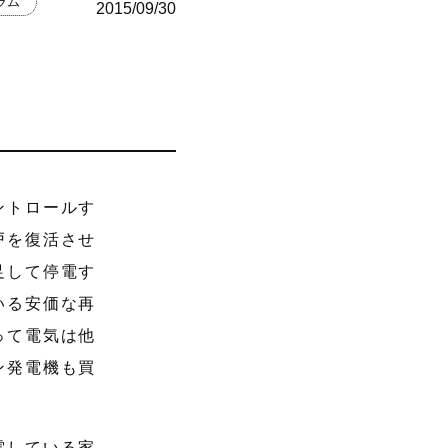
ラム
2015/09/30
ントロールす
戸を復活させ
足して停電す
いる安価な再
って電気は他
ン発電機も買
電している家