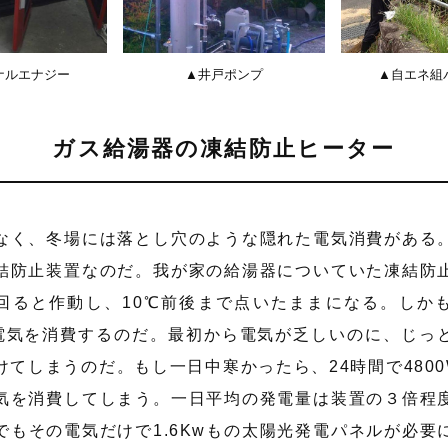
ナルエナジー
▲井戸ポンプ
▲自エネ組
ガス給湯器の凍結防止ヒーター
なく、冬場には落とし穴のような隠れた電気消費がある
結防止装置なのだ。我が家の給湯器についていた凍結防
回ると作動し、10℃前後まで点いたままになる。しか
の電気を消費するのだ。最初から電気が乏しいのに、じっ
けてしまうのだ。もし一日中寒かったら、24時間で4800
気を消費してしまう。一日平均の発電量は装置の３倍程
でもその電気だけで1.6Kwもの太陽光発電パネルが必要