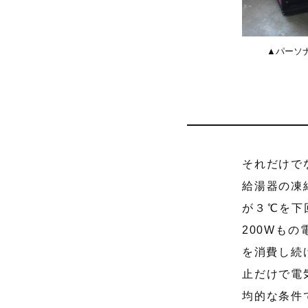
▲パーソ
それだけで
給湯器の凍
が３℃を下
200Wも
を消費し続
止だけで電
均的な条件