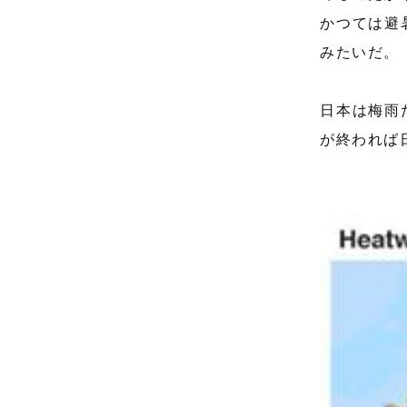
かつては避
みたいだ。
日本は梅雨
が終われば