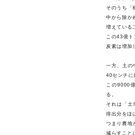
そのうち「
中から除か
増えている
この43億
炭素は増加
一方、土の
40センチ
この900
る。
それは「土
排出分をほ
つまり農地
減らすこと