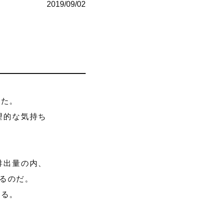
2019/09/02
った。
望的な気持ち
排出量の内、
いるのだ。
きる。