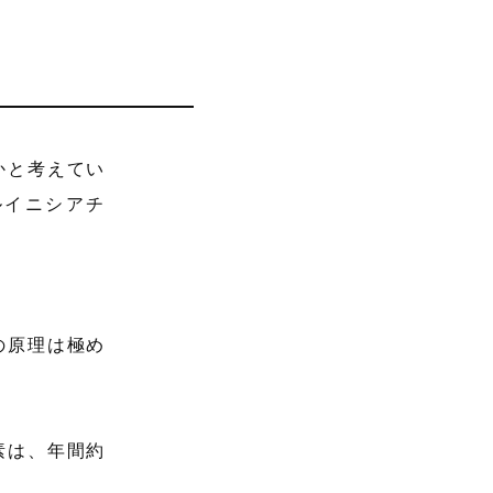
かと考えてい
ルイニシアチ
の原理は極め
素は、年間約