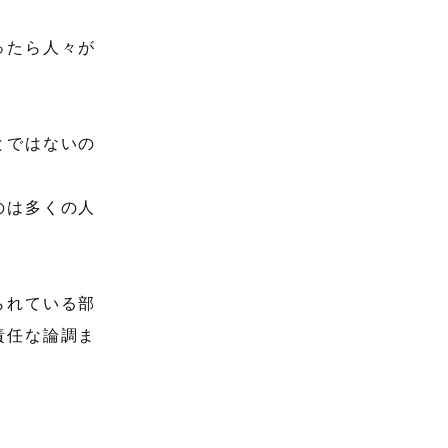
ったら人々が
とではないの
。
のは多くの人
られている部
責任な論調ま