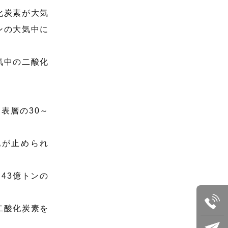
化炭素が大気
ンの大気中に
気中の二酸化
表層の30～
化が止められ
43億トンの
二酸化炭素を