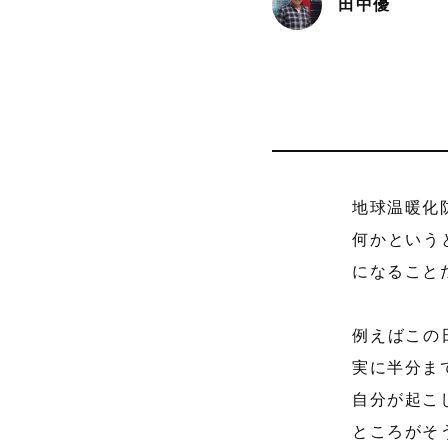
田中優
地球温暖化
何かという
になること
例えばこの
実に半分ま
自分が起こ
ところがそ