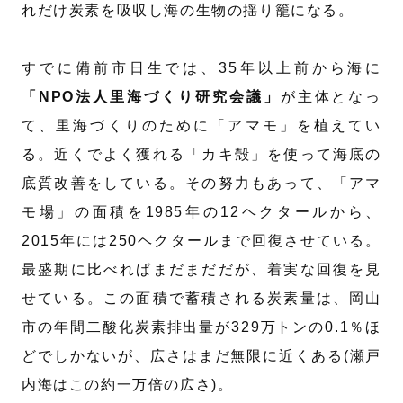
れだけ炭素を吸収し海の生物の揺り籠になる。
すでに備前市日生では、35年以上前から海に
「NPO法人里海づくり研究会議」
が主体となっ
て、里海づくりのために「アマモ」を植えてい
る。近くでよく獲れる「カキ殻」を使って海底の
底質改善をしている。その努力もあって、「アマ
モ場」の面積を1985年の12ヘクタールから、
2015年には250ヘクタールまで回復させている。
最盛期に比べればまだまだだが、着実な回復を見
せている。この面積で蓄積される炭素量は、岡山
市の年間二酸化炭素排出量が329万トンの0.1％ほ
どでしかないが、広さはまだ無限に近くある(瀬戸
内海はこの約一万倍の広さ)。