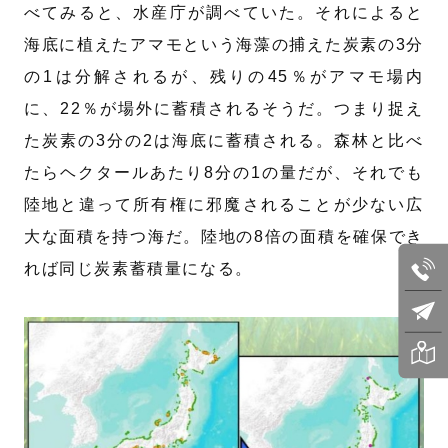
べてみると、水産庁が調べていた。それによると
海底に植えたアマモという海藻の捕えた炭素の3分
の1は分解されるが、残りの45％がアマモ場内
に、22％が場外に蓄積されるそうだ。つまり捉え
た炭素の3分の2は海底に蓄積される。森林と比べ
たらヘクタールあたり8分の1の量だが、それでも
陸地と違って所有権に邪魔されることが少ない広
大な面積を持つ海だ。陸地の8倍の面積を確保でき
れば同じ炭素蓄積量になる。