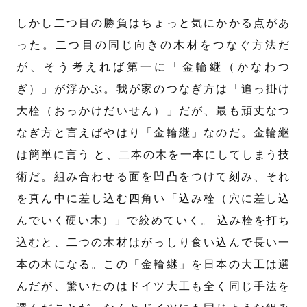
しかし二つ目の勝負はちょっと気にかかる点があ
った。二つ目の同じ向きの木材をつなぐ方法だ
が、そう考えれば第一に「金輪継（かなわつ
ぎ）」が浮かぶ。我が家のつなぎ方は「追っ掛け
大栓（おっかけだいせん）」だが、最も頑丈なつ
なぎ方と言えばやはり「金輪継」なのだ。金輪継
は簡単に言う と、二本の木を一本にしてしまう技
術だ。組み合わせる面を凹凸をつけて刻み、それ
を真ん中に差し込む四角い「込み栓（穴に差し込
んでいく硬い木）」で絞めていく。 込み栓を打ち
込むと、二つの木材はがっしり食い込んで長い一
本の木になる。この「金輪継」を日本の大工は選
んだが、驚いたのはドイツ大工も全く同じ手法を