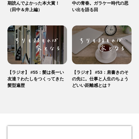
期読んでよかった本大賞！
中の青春。ガラケー時代の思
（田中＆井上編）
い出を語る回
【ラジオ】 #55：髪は長ーい
【ラジオ】 #53：肩書きのそ
友達？わたしをつくってきた
の先に。仕事と人生のちょう
髪型遍歴
どいい距離感とは？