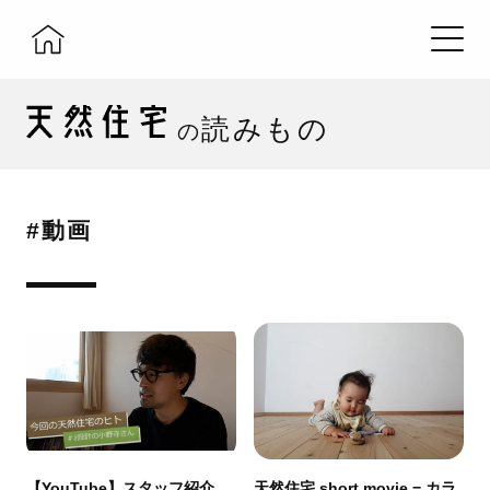
読みもの
の
#動画
【YouTube】スタッフ紹介
天然住宅 short movie − カラ