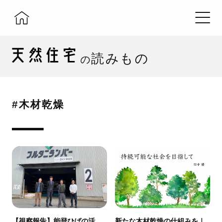
読みもの
の
#木材乾燥
【視察報告】能登ひばの活
新たな木材乾燥の仕組みを｜