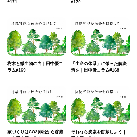
#171
#170
樹木と微生物の力｜田中優コ
「生命の体系」に倣った解決
ラム#169
策を｜田中優コラム#168
家づくりはCO2排出から貯蔵
それなら炭素を貯蔵しよう｜