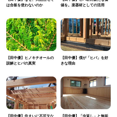
は合板を使わないのか
値を。楽器材としての活用
【田中優】ヒノキチオールの
【田中優】僕が「ヒバ」を好
誤解とヒバの真実
きな理由
【田中優】住まいに不可欠な
【田中優】「虫返し」と無垢