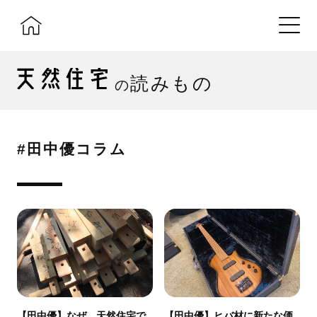
読みもの
の
#田中優コラム
【田中優】なぜ、天然住宅で
【田中優】ヒバ材に新たな価